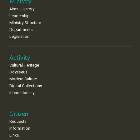
Ministry
•
•
•
•
•
•
•
Aims - History
8
9
10
11
12
13
14
Leadership
•
•
•
•
•
•
•
Ministry Structure
Departments
15
16
17
18
19
20
21
Legislation
•
•
•
•
•
•
•
22
23
24
25
26
27
28
•
•
•
•
•
•
•
Activity
Cultural Heritage
29
30
Odysseus
•
•
Modern Culture
Digital Collections
Internationally
Citizen
Requests
Information
Links