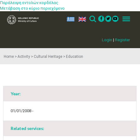
Παράλειψη εντολών κορδέλας
Μετάβαση στο κύριο περιεχόμενο
ελ
en
Search
Menu
Login
|
Register
Home
Activity
Cultural Heritage
Education
Year:
01/01/2008 -
Related services: