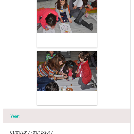
May
1
2
•
•
3
4
5
6
7
8
9
•
•
•
•
•
•
•
Year:
10
11
12
13
14
15
16
•
•
•
•
•
•
•
01/01/2017 - 31/12/2017