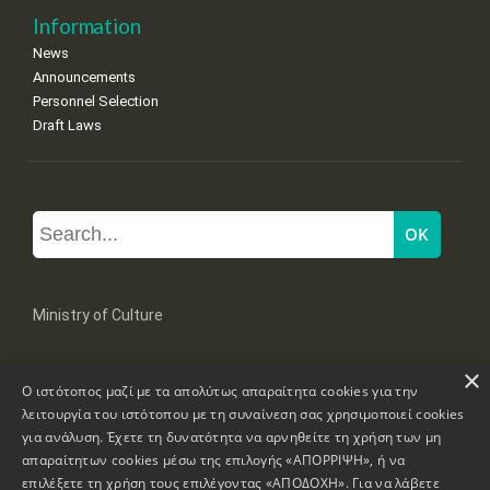
Information
News
Announcements
Personnel Selection
Draft Laws
Ministry of Culture
×
Mpoumpoulinas 20-22 Str, 106 82 Athens
Ο ιστότοπος μαζί με τα απολύτως απαραίτητα cookies για την
Tel: +30 2131322100, 2131322421
λειτουργία του ιστότοπου με τη συναίνεση σας χρησιμοποιεί cookies
mail: grplk@culture.gr
για ανάλυση. Έχετε τη δυνατότητα να αρνηθείτε τη χρήση των μη
απαραίτητων cookies μέσω της επιλογής «ΑΠΟΡΡΙΨΗ», ή να
επιλέξετε τη χρήση τους επιλέγοντας «ΑΠΟΔΟΧΗ». Για να λάβετε