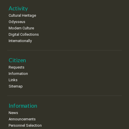
22
23
24
25
26
27
28
•
•
•
•
•
•
•
Activity
Cultural Heritage
29
30
Odysseus
•
•
Modern Culture
Digital Collections
Internationally
Citizen
Requests
Information
Links
Sitemap
Information
News
Announcements
Personnel Selection