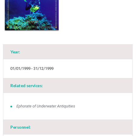
Year:
01/01/1999 - 31/12/1999
Related services:
Ephorate of Underwater Antiquities
Jun
1
2
3
4
5
6
•
•
•
•
•
•
Personnel: