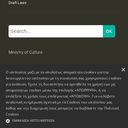
Draft Laws
Ministry of Culture
×
Mpoumpoulinas 20-22 Str, 106 82 Athens
Ο ιστότοπος μαζί με τα απολύτως απαραίτητα cookies για την
Tel: +30 2131322100, 2131322421
mail: grplk@culture.gr
λειτουργία του ιστότοπου με τη συναίνεση σας χρησιμοποιεί cookies
για ανάλυση. Έχετε τη δυνατότητα να αρνηθείτε τη χρήση των μη
απαραίτητων cookies μέσω της επιλογής «ΑΠΟΡΡΙΨΗ», ή να
επιλέξετε τη χρήση τους επιλέγοντας «ΑΠΟΔΟΧΗ». Για να λάβετε
αναλυτική ενημέρωση σχετικά με τα Cookies του ιστότοπου μας
καθώς και την διαχείριση τους μπορείτε να διαβάσετε την
Πολιτική
Copyrights © 1995-2026 Ministry of Culture
Website Information
Cookies
ΕΜΦΆΝΙΣΗ ΛΕΠΤΟΜΕΡΕΙΏΝ
Accessibility Declaration