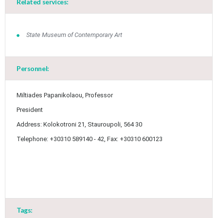
Related services:
State Museum of Contemporary Art
May
1
2
•
•
3
4
5
6
7
8
9
Personnel:
•
•
•
•
•
•
•
10
11
12
13
14
15
16
Miltiades Papanikolaou, Professor
•
•
•
•
•
•
•
President
17
18
19
20
21
22
23
Address: Kolokotroni 21, Stauroupoli, 564 30
•
•
•
•
•
•
•
•
•
•
Telephone: +30310 589140 - 42, Fax: +30310 600123
24
25
26
27
28
29
30
•
•
•
•
•
•
•
31
Jun
1
2
3
4
5
6
•
•
•
•
•
•
•
7
8
9
10
11
12
13
•
•
•
•
•
•
•
Tags: