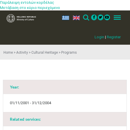
Παράλειψη εντολών κορδέλας
Μετάβαση στο κύριο περιεχόμενο
ελ
en
Search
Menu
Login
|
Register
Home
Activity
Cultural Heritage
Programs
Year:
01/11/2001 - 31/12/2004
Related services: