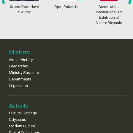
•
•
•
•
•
•
•
prev
ne
Greece Does Have
Open Datasets
Greece at the
a Winter
International Art
11
12
13
14
15
16
17
Exhibition of
•
•
•
•
•
•
•
Venice Biennale
18
19
20
21
22
23
24
•
•
•
•
•
•
•
25
26
27
28
29
30
31
Ministry
•
•
•
•
•
•
•
Aims - History
Leadership
Ministry Structure
Departments
Legislation
Activity
Cultural Heritage
Odysseus
Modern Culture
Digital Collections