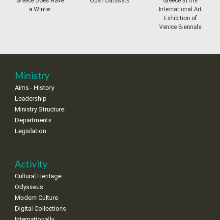
Greece Does Have
Open Datasets
Greece at the
a Winter
International Art
11
12
13
14
15
16
17
Exhibition of
•
•
•
•
•
•
•
Venice Biennale
18
19
20
21
22
23
24
•
•
•
•
•
•
•
25
26
27
28
29
30
31
Ministry
•
•
•
•
•
•
•
Aims - History
Leadership
Ministry Structure
Departments
Legislation
Activity
Cultural Heritage
Odysseus
Modern Culture
Digital Collections
Internationally