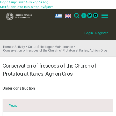
Παράλειψη εντολών κορδέλας
Μετάβαση στο κύριο περιεχόμενο
ελ
en
Search
Menu
Login
|
Register
Home
Activity
Cultural Heritage
Maintenance
Conservation of frescoes of the Church of Protatou at Karies, Aghion Oros
Conservation of frescoes of the Church of
Protatou at Karies, Aghion Oros
Under construction
Year: