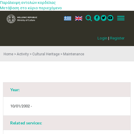
Παράλειψη εντολών κορδέλας
Μετάβαση στο κύριο περιεχόμενο
ελ
en
Search
Menu
Login
|
Register
Home
Activity
Cultural Heritage
Maintenance
Year:
10/01/2002 -
Related services: