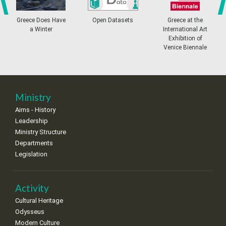
4
5
6
7
8
9
10
•
•
•
•
•
•
•
prev
ne
Greece Does Have
Open Datasets
Greece at the
a Winter
International Art
11
12
13
14
15
16
17
Exhibition of
•
•
•
•
•
•
•
Venice Biennale
18
19
20
21
22
23
24
•
•
•
•
•
•
•
25
26
27
28
29
30
31
Ministry
•
•
•
•
•
•
•
Aims - History
Leadership
Ministry Structure
Departments
Legislation
Activity
Cultural Heritage
Odysseus
Modern Culture