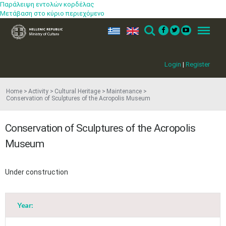
Παράλειψη εντολών κορδέλας
Μετάβαση στο κύριο περιεχόμενο
ελ
en
Search
Menu
Login
|
Register
Home
Activity
Cultural Heritage
Maintenance
Conservation of Sculptures of the Acropolis Museum
Conservation of Sculptures of the Acropolis
Museum
Under construction
Year: