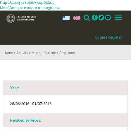
Παράλειψη εντολών κορδέλας
Μετάβαση στο κύριο περιεχόμενο
ελ
en
Search
Menu
Login
|
Register
Home
Activity
Modern Culture
Programs
Year:
May
1
2
•
•
28/06/2016 - 01/07/2016
3
4
5
6
7
8
9
•
•
•
•
•
•
•
Related services:
10
11
12
13
14
15
16
•
•
•
•
•
•
•