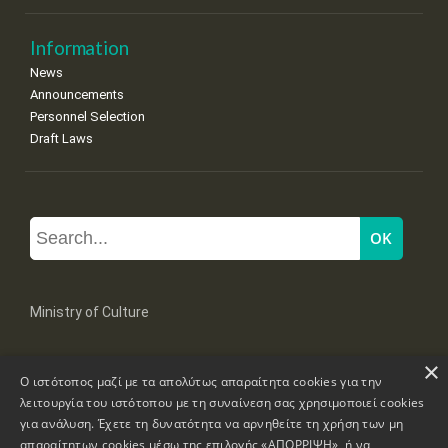
Information
News
Announcements
Personnel Selection
Draft Laws
Ministry of Culture
×
Mpoumpoulinas 20-22 Str, 106 82 Athens
Ο ιστότοπος μαζί με τα απολύτως απαραίτητα cookies για την
Tel: +30 2131322100, 2131322421
mail: grplk@culture.gr
λειτουργία του ιστότοπου με τη συναίνεση σας χρησιμοποιεί cookies
για ανάλυση. Έχετε τη δυνατότητα να αρνηθείτε τη χρήση των μη
απαραίτητων cookies μέσω της επιλογής «ΑΠΟΡΡΙΨΗ», ή να