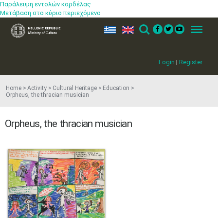
Παράλειψη εντολών κορδέλας
Μετάβαση στο κύριο περιεχόμενο
ελ
en
Search
Menu
Login
|
Register
Home
Activity
Cultural Heritage
Education
Orpheus, the thracian musician
Orpheus, the thracian musician