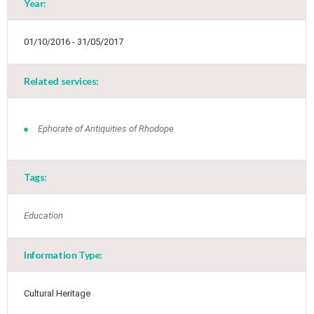
Year:
01/10/2016 - 31/05/2017
Related services:
Ephorate of Antiquities of Rhodope
Jun
1
2
3
4
5
6
•
•
•
•
•
•
Tags:
7
8
9
10
11
12
13
•
•
•
•
•
•
•
Education
14
15
16
17
18
19
20
•
•
•
•
•
•
•
Information Type:
21
22
23
24
25
26
27
•
•
•
•
•
•
•
Cultural Heritage