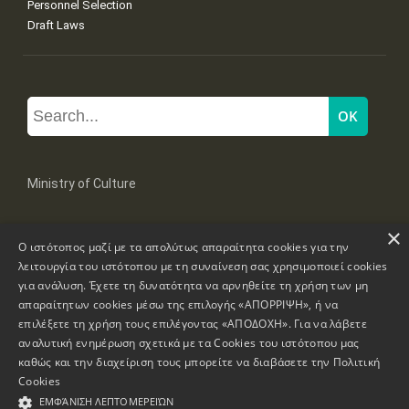
Personnel Selection
Draft Laws
Ministry of Culture
×
Mpoumpoulinas 20-22 Str, 106 82 Athens
Ο ιστότοπος μαζί με τα απολύτως απαραίτητα cookies για την
Tel: +30 2131322100, 2131322421
mail: grplk@culture.gr
λειτουργία του ιστότοπου με τη συναίνεση σας χρησιμοποιεί cookies
για ανάλυση. Έχετε τη δυνατότητα να αρνηθείτε τη χρήση των μη
απαραίτητων cookies μέσω της επιλογής «ΑΠΟΡΡΙΨΗ», ή να
επιλέξετε τη χρήση τους επιλέγοντας «ΑΠΟΔΟΧΗ». Για να λάβετε
αναλυτική ενημέρωση σχετικά με τα Cookies του ιστότοπου μας
καθώς και την διαχείριση τους μπορείτε να διαβάσετε την
Πολιτική
Copyrights © 1995-2026 Ministry of Culture
Website Information
Cookies
ΕΜΦΆΝΙΣΗ ΛΕΠΤΟΜΕΡΕΙΏΝ