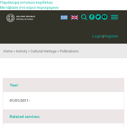
Παράλειψη εντολών κορδέλας
Μετάβαση στο κύριο περιεχόμενο
ελ
en
Search
Menu
Login
|
Register
Home
Activity
Cultural Heritage
Publications
May
1
2
•
•
3
4
5
6
7
8
9
•
•
•
•
•
•
•
Year:
10
11
12
13
14
15
16
•
•
•
•
•
•
•
01/01/2011 -
17
18
19
20
21
22
23
•
•
•
•
•
•
•
•
•
•
Related services:
24
25
26
27
28
29
30
•
•
•
•
•
•
•