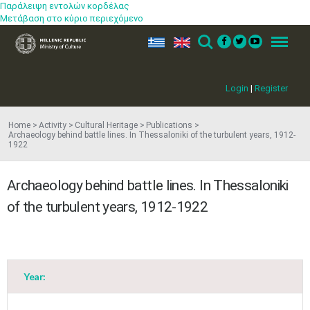
Παράλειψη εντολών κορδέλας
Μετάβαση στο κύριο περιεχόμενο
ελ
en
Search
Menu
Login
|
Register
Home
Activity
Cultural Heritage
Publications
Archaeology behind battle lines. In Thessaloniki of the turbulent years, 1912-
1922
Archaeology behind battle lines. In Thessaloniki
May
1
2
of the turbulent years, 1912-1922
•
•
3
4
5
6
7
8
9
•
•
•
•
•
•
•
Year:
10
11
12
13
14
15
16
•
•
•
•
•
•
•