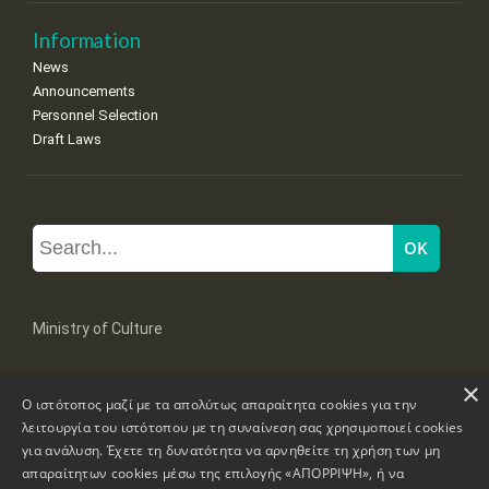
Information
News
Announcements
Personnel Selection
Draft Laws
Ministry of Culture
×
Mpoumpoulinas 20-22 Str, 106 82 Athens
Ο ιστότοπος μαζί με τα απολύτως απαραίτητα cookies για την
Tel: +30 2131322100, 2131322421
mail: grplk@culture.gr
λειτουργία του ιστότοπου με τη συναίνεση σας χρησιμοποιεί cookies
για ανάλυση. Έχετε τη δυνατότητα να αρνηθείτε τη χρήση των μη
απαραίτητων cookies μέσω της επιλογής «ΑΠΟΡΡΙΨΗ», ή να