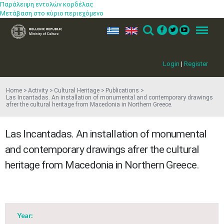
Παράλειψη εντολών κορδέλας
Μετάβαση στο κύριο περιεχόμενο
ελ
en
Search
Menu
Login
|
Register
Home
Activity
Cultural Heritage
Publications
Las Incantadas. An installation of monumental and contemporary drawings
afrer the cultural heritage from Macedonia in Northern Greece.
Las Incantadas. An installation of monumental
and contemporary drawings afrer the cultural
May
1
2
heritage from Macedonia in Northern Greece.
•
•
3
4
5
6
7
8
9
•
•
•
•
•
•
•
Year:
10
11
12
13
14
15
16