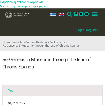
Παράλειψη εντολών κορδέλας
Μετάβαση στο κύριο περιεχόμενο
ελ
en
Search
Menu
Login
|
Register
Home
Activity
Cultural Heritage
Publications
Re-Genesis. 5 Museums through the lens of Chronis Spanos
Re-Genesis. 5 Museums through the lens of
May
1
2
Chronis Spanos
•
•
3
4
5
6
7
8
9
•
•
•
•
•
•
•
Year:
10
11
12
13
14
15
16
•
•
•
•
•
•
•
01/01/2014 -