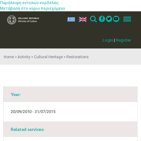
Παράλειψη εντολών κορδέλας
Μετάβαση στο κύριο περιεχόμενο
ελ
en
Search
Menu
Login
|
Register
Home
Activity
Cultural Heritage
Restorations
Year:
May
1
2
•
•
20/09/2010 - 31/07/2015
3
4
5
6
7
8
9
•
•
•
•
•
•
•
Related services:
10
11
12
13
14
15
16
•
•
•
•
•
•
•