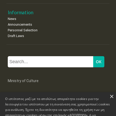
Information
News
Announcements
Personnel Selection
Draft Laws
Ministry of Culture
×
Mpoumpoulinas 20-22 Str, 106 82 Athens
Ο ιστότοπος μαζί με τα απολύτως απαραίτητα cookies για την
Tel: +30 2131322100, 2131322421
mail: grplk@culture.gr
λειτουργία του ιστότοπου με τη συναίνεση σας χρησιμοποιεί cookies
για ανάλυση. Έχετε τη δυνατότητα να αρνηθείτε τη χρήση των μη
απαραίτητων cookies μέσω της επιλογής «ΑΠΟΡΡΙΨΗ», ή να