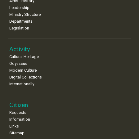
Aims - History
8
9
10
11
12
13
14
Leadership
•
•
•
•
•
•
•
Ministry Structure
Departments
15
16
17
18
19
20
21
Legislation
•
•
•
•
•
•
•
22
23
24
25
26
27
28
•
•
•
•
•
•
•
Activity
Cultural Heritage
29
30
Odysseus
•
•
Modern Culture
Digital Collections
Internationally
Citizen
Requests
Information
Links
Sitemap