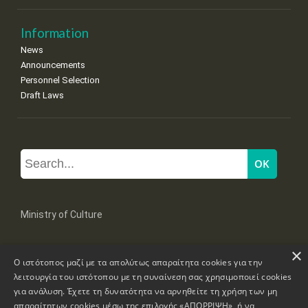
Information
News
Announcements
Personnel Selection
Draft Laws
Ministry of Culture
×
Mpoumpoulinas 20-22 Str, 106 82 Athens
Ο ιστότοπος μαζί με τα απολύτως απαραίτητα cookies για την
Tel: +30 2131322100, 2131322421
mail: grplk@culture.gr
λειτουργία του ιστότοπου με τη συναίνεση σας χρησιμοποιεί cookies
για ανάλυση. Έχετε τη δυνατότητα να αρνηθείτε τη χρήση των μη
απαραίτητων cookies μέσω της επιλογής «ΑΠΟΡΡΙΨΗ», ή να