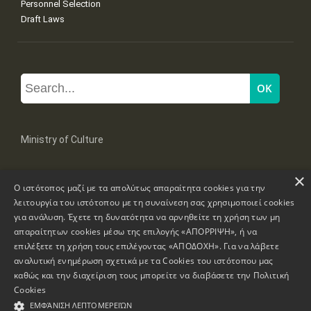
Personnel Selection
Draft Laws
Ministry of Culture
×
Mpoumpoulinas 20-22 Str, 106 82 Athens
Ο ιστότοπος μαζί με τα απολύτως απαραίτητα cookies για την
Tel: +30 2131322100, 2131322421
mail: grplk@culture.gr
λειτουργία του ιστότοπου με τη συναίνεση σας χρησιμοποιεί cookies
για ανάλυση. Έχετε τη δυνατότητα να αρνηθείτε τη χρήση των μη
απαραίτητων cookies μέσω της επιλογής «ΑΠΟΡΡΙΨΗ», ή να
επιλέξετε τη χρήση τους επιλέγοντας «ΑΠΟΔΟΧΗ». Για να λάβετε
αναλυτική ενημέρωση σχετικά με τα Cookies του ιστότοπου μας
καθώς και την διαχείριση τους μπορείτε να διαβάσετε την
Πολιτική
Copyrights © 1995-2026 Ministry of Culture
Website Information
Cookies
ΕΜΦΆΝΙΣΗ ΛΕΠΤΟΜΕΡΕΙΏΝ