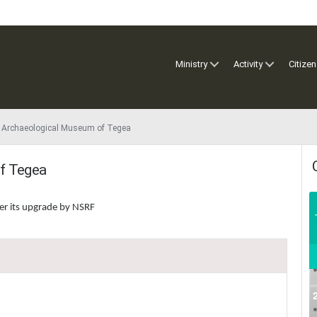
Ministry
Activity
Citizen
e Archaeological Museum of Tegea
of Tegea
er its upgrade by NSRF