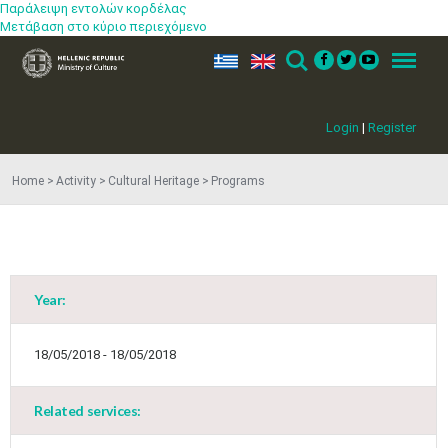
Παράλειψη εντολών κορδέλας
Μετάβαση στο κύριο περιεχόμενο
ελ
en
Search
Menu
Login
|
Register
Home
Activity
Cultural Heritage
Programs
Year:
May
1
2
•
•
18/05/2018 - 18/05/2018
3
4
5
6
7
8
9
•
•
•
•
•
•
•
Related services:
10
11
12
13
14
15
16
•
•
•
•
•
•
•