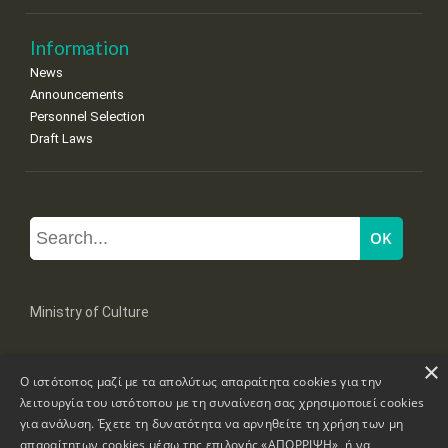
Information
News
Announcements
Personnel Selection
Draft Laws
Ministry of Culture
×
Mpoumpoulinas 20-22 Str, 106 82 Athens
Ο ιστότοπος μαζί με τα απολύτως απαραίτητα cookies για την
Tel: +30 2131322100, 2131322421
mail: grplk@culture.gr
λειτουργία του ιστότοπου με τη συναίνεση σας χρησιμοποιεί cookies
για ανάλυση. Έχετε τη δυνατότητα να αρνηθείτε τη χρήση των μη
απαραίτητων cookies μέσω της επιλογής «ΑΠΟΡΡΙΨΗ», ή να