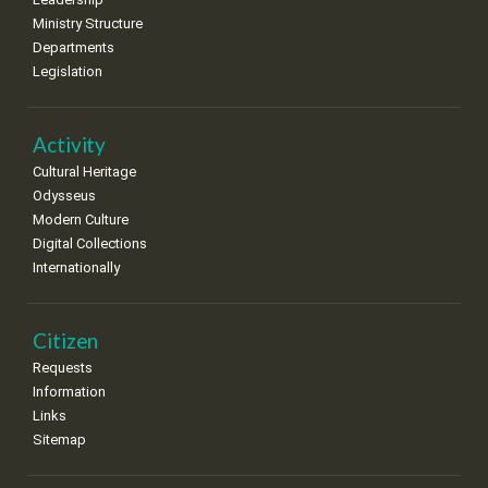
8
9
10
11
12
13
14
•
•
•
•
•
•
•
Ministry Structure
Departments
15
16
17
18
19
20
21
Legislation
•
•
•
•
•
•
•
22
23
24
25
26
27
28
•
•
•
•
•
•
•
Activity
Cultural Heritage
29
30
Odysseus
•
•
Modern Culture
Digital Collections
Internationally
Citizen
Requests
Information
Links
Sitemap