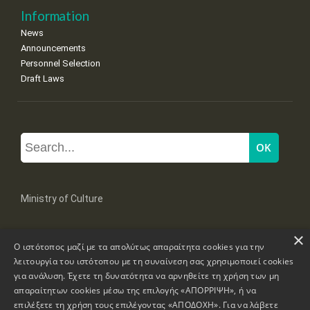
Information
News
Announcements
Personnel Selection
Draft Laws
Ministry of Culture
×
Mpoumpoulinas 20-22 Str, 106 82 Athens
Ο ιστότοπος μαζί με τα απολύτως απαραίτητα cookies για την
Tel: +30 2131322100, 2131322421
mail: grplk@culture.gr
λειτουργία του ιστότοπου με τη συναίνεση σας χρησιμοποιεί cookies
για ανάλυση. Έχετε τη δυνατότητα να αρνηθείτε τη χρήση των μη
απαραίτητων cookies μέσω της επιλογής «ΑΠΟΡΡΙΨΗ», ή να
επιλέξετε τη χρήση τους επιλέγοντας «ΑΠΟΔΟΧΗ». Για να λάβετε