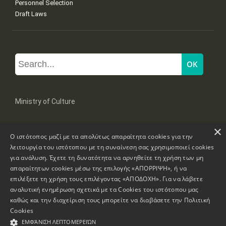
Personnel Selection
Draft Laws
Ministry of Culture
×
Mpoumpoulinas 20-22 Str, 106 82 Athens
Ο ιστότοπος μαζί με τα απολύτως απαραίτητα cookies για την
Tel: +30 2131322100, 2131322421
mail: grplk@culture.gr
λειτουργία του ιστότοπου με τη συναίνεση σας χρησιμοποιεί cookies
για ανάλυση. Έχετε τη δυνατότητα να αρνηθείτε τη χρήση των μη
απαραίτητων cookies μέσω της επιλογής «ΑΠΟΡΡΙΨΗ», ή να
επιλέξετε τη χρήση τους επιλέγοντας «ΑΠΟΔΟΧΗ». Για να λάβετε
αναλυτική ενημέρωση σχετικά με τα Cookies του ιστότοπου μας
καθώς και την διαχείριση τους μπορείτε να διαβάσετε την
Πολιτική
Copyrights © 1995-2026 Ministry of Culture
Website Information
Cookies
ΕΜΦΆΝΙΣΗ ΛΕΠΤΟΜΕΡΕΙΏΝ