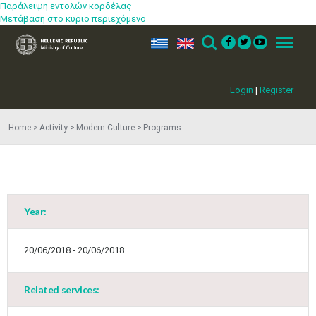
Παράλειψη εντολών κορδέλας
Μετάβαση στο κύριο περιεχόμενο
ελ
en
Search
Menu
Login
|
Register
Home
Activity
Modern Culture
Programs
May
1
2
•
•
3
4
5
6
7
8
9
•
•
•
•
•
•
•
Year:
10
11
12
13
14
15
16
•
•
•
•
•
•
•
20/06/2018 - 20/06/2018
17
18
19
20
21
22
23
•
•
•
•
•
•
•
•
•
•
Related services:
24
25
26
27
28
29
30
•
•
•
•
•
•
•