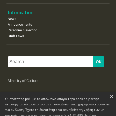
Information
News
Announcements
Personnel Selection
Draft Laws
Ministry of Culture
×
Mpoumpoulinas 20-22 Str, 106 82 Athens
Ο ιστότοπος μαζί με τα απολύτως απαραίτητα cookies για την
Tel: +30 2131322100, 2131322421
mail: grplk@culture.gr
λειτουργία του ιστότοπου με τη συναίνεση σας χρησιμοποιεί cookies
για ανάλυση. Έχετε τη δυνατότητα να αρνηθείτε τη χρήση των μη
απαραίτητων cookies μέσω της επιλογής «ΑΠΟΡΡΙΨΗ», ή να