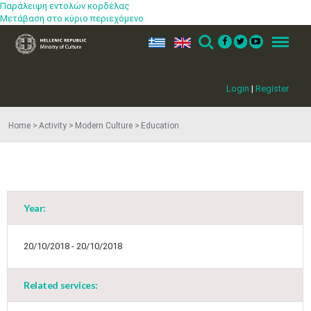
Παράλειψη εντολών κορδέλας
Μετάβαση στο κύριο περιεχόμενο
ελ
en
Search
Menu
Login
|
Register
Home
Activity
Modern Culture
Education
Year:
May
1
2
•
•
20/10/2018 - 20/10/2018
3
4
5
6
7
8
9
•
•
•
•
•
•
•
Related services:
10
11
12
13
14
15
16
•
•
•
•
•
•
•