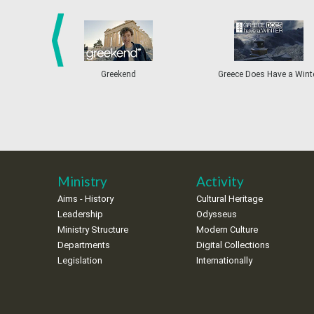
prev
Greekend
Greece Does Have a Wint
Ministry
Activity
Aims - History
Cultural Heritage
Leadership
Odysseus
Ministry Structure
Modern Culture
Departments
Digital Collections
Legislation
Internationally