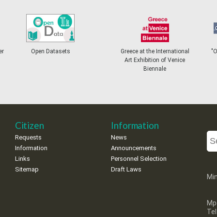
er
Open Datasets
Greece at the International
"
Art Exhibition of Venice
Biennale
Citizen
Information
Requests
News
Information
Announcements
Links
Personnel Selection
Sitemap
Draft Laws
Min
Mp
Te