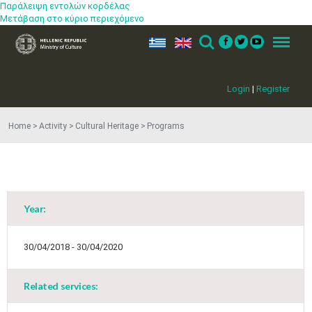
Παράλειψη εντολών κορδέλας
Μετάβαση στο κύριο περιεχόμενο
ελ
en
Search
Menu
Login
|
Register
Home
Activity
Cultural Heritage
Programs
Year:
May
1
2
•
•
30/04/2018 - 30/04/2020
3
4
5
6
7
8
9
•
•
•
•
•
•
•
Related services:
10
11
12
13
14
15
16
•
•
•
•
•
•
•