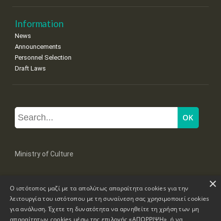
Information
News
Announcements
Personnel Selection
Draft Laws
Ministry of Culture
×
Mpoumpoulinas 20-22 Str, 106 82 Athens
Ο ιστότοπος μαζί με τα απολύτως απαραίτητα cookies για την
Tel: +30 2131322100, 2131322421
mail: grplk@culture.gr
λειτουργία του ιστότοπου με τη συναίνεση σας χρησιμοποιεί cookies
για ανάλυση. Έχετε τη δυνατότητα να αρνηθείτε τη χρήση των μη
απαραίτητων cookies μέσω της επιλογής «ΑΠΟΡΡΙΨΗ», ή να