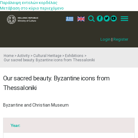
Παράλειψη εντολών κορδέλας
Μετάβαση στο κύριο περιεχόμενο
ελ
en
Search
Menu
Login
|
Register
Home
Activity
Cultural Heritage
Exhibitions
Our sacred beauty. Byzantine icons from Thessaloniki
Our sacred beauty. Byzantine icons from
Thessaloniki
​Byzantine and Christian Museum​
Year:
May
1
2