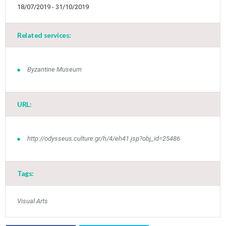
•
•
18/07/2019 - 31/10/2019
3
4
5
6
7
8
9
•
•
•
•
•
•
•
Related services:
10
11
12
13
14
15
16
•
•
•
•
•
•
•
Byzantine Museum
17
18
19
20
21
22
23
•
•
•
•
•
•
•
•
•
•
URL:
24
25
26
27
28
29
30
•
•
•
•
•
•
•
31
Jun
1
2
3
4
5
6
http://odysseus.culture.gr/h/4/eh41.jsp?obj_id=25486
•
•
•
•
•
•
•
7
8
9
10
11
12
13
•
•
•
•
•
•
•
Tags:
14
15
16
17
18
19
20
•
•
•
•
•
•
•
Visual Arts
21
22
23
24
25
26
27