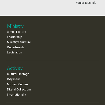
•
•
•
•
•
•
•
Venice Biennale
18
19
20
21
22
23
24
•
•
•
•
•
•
•
25
26
27
28
29
30
31
Ministry
•
•
•
•
•
•
•
Aims - History
Leadership
Ministry Structure
Departments
Legislation
Activity
Cultural Heritage
Odysseus
Modern Culture
Digital Collections
Internationally