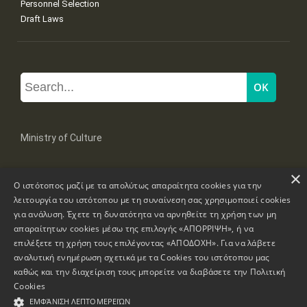
Personnel Selection
Draft Laws
Ministry of Culture
×
Mpoumpoulinas 20-22 Str, 106 82 Athens
Ο ιστότοπος μαζί με τα απολύτως απαραίτητα cookies για την
Tel: +30 2131322100, 2131322421
mail: grplk@culture.gr
λειτουργία του ιστότοπου με τη συναίνεση σας χρησιμοποιεί cookies
για ανάλυση. Έχετε τη δυνατότητα να αρνηθείτε τη χρήση των μη
απαραίτητων cookies μέσω της επιλογής «ΑΠΟΡΡΙΨΗ», ή να
επιλέξετε τη χρήση τους επιλέγοντας «ΑΠΟΔΟΧΗ». Για να λάβετε
αναλυτική ενημέρωση σχετικά με τα Cookies του ιστότοπου μας
καθώς και την διαχείριση τους μπορείτε να διαβάσετε την
Πολιτική
Copyrights © 1995-2026 Ministry of Culture
Website Information
Cookies
ΕΜΦΆΝΙΣΗ ΛΕΠΤΟΜΕΡΕΙΏΝ