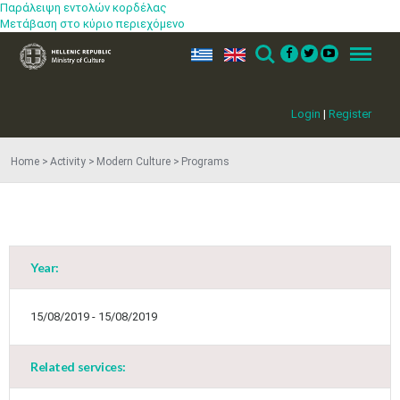
Παράλειψη εντολών κορδέλας
Μετάβαση στο κύριο περιεχόμενο
ελ
en
Search
Menu
Login
|
Register
Home
Activity
Modern Culture
Programs
May
1
2
•
•
3
4
5
6
7
8
9
•
•
•
•
•
•
•
Year:
10
11
12
13
14
15
16
•
•
•
•
•
•
•
15/08/2019 - 15/08/2019
17
18
19
20
21
22
23
•
•
•
•
•
•
•
•
•
•
Related services:
24
25
26
27
28
29
30
•
•
•
•
•
•
•