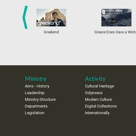
prev
Greekend
Greece Does Have a Wint
Ministry
Activity
Aims - History
Cultural Heritage
Leadership
Odysseus
Ministry Structure
Modern Culture
Departments
Digital Collections
Legislation
Internationally