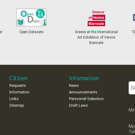
er
Open Datasets
Greece at the International
"
Art Exhibition of Venice
Biennale
Citizen
Information
Requests
News
Information
Announcements
Links
Personnel Selection
Sitemap
Draft Laws
Min
Mp
Te