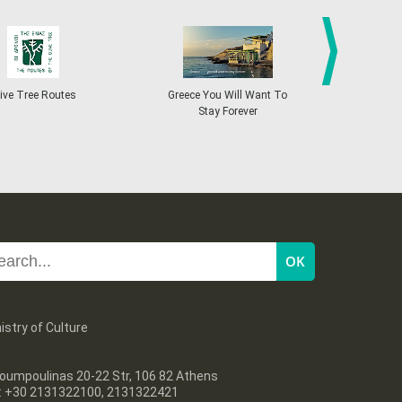
27
28
29
30
Oct
1
2
3
•
•
•
•
•
•
•
4
5
6
7
8
9
10
•
•
•
•
•
•
•
next
ive Tree Routes
Greece You Will Want To
Greekend
Stay Forever
11
12
13
14
15
16
17
•
•
•
•
•
•
•
18
19
20
21
22
23
24
•
•
•
•
•
•
•
25
26
27
28
29
30
31
•
•
•
•
•
•
•
istry of Culture
oumpoulinas 20-22 Str, 106 82 Athens
l: +30 2131322100, 2131322421