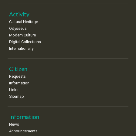
22
23
24
25
26
27
28
•
•
•
•
•
•
•
Activity
Cultural Heritage
29
30
Odysseus
•
•
Modern Culture
Digital Collections
Internationally
Citizen
Requests
Information
Links
Sitemap
Information
News
Announcements