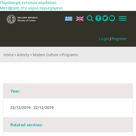
Παράλειψη εντολών κορδέλας
Μετάβαση στο κύριο περιεχόμενο
ελ
en
Search
Menu
Login
|
Register
Home
Activity
Modern Culture
Programs
Year:
22/12/2019 - 22/12/2019
Related services:
Jun
1
2
3
4
5
6
•
•
•
•
•
•