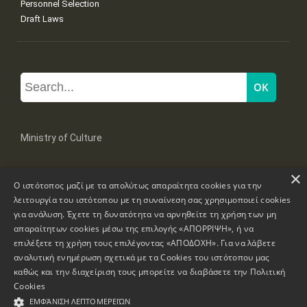
Personnel Selection
Draft Laws
Ministry of Culture
×
Mpoumpoulinas 20-22 Str, 106 82 Athens
Ο ιστότοπος μαζί με τα απολύτως απαραίτητα cookies για την
Tel: +30 2131322100, 2131322421
mail: grplk@culture.gr
λειτουργία του ιστότοπου με τη συναίνεση σας χρησιμοποιεί cookies
για ανάλυση. Έχετε τη δυνατότητα να αρνηθείτε τη χρήση των μη
απαραίτητων cookies μέσω της επιλογής «ΑΠΟΡΡΙΨΗ», ή να
επιλέξετε τη χρήση τους επιλέγοντας «ΑΠΟΔΟΧΗ». Για να λάβετε
αναλυτική ενημέρωση σχετικά με τα Cookies του ιστότοπου μας
καθώς και την διαχείριση τους μπορείτε να διαβάσετε την
Πολιτική
Copyrights © 1995-2026 Ministry of Culture
Website Information
Cookies
ΕΜΦΆΝΙΣΗ ΛΕΠΤΟΜΕΡΕΙΏΝ