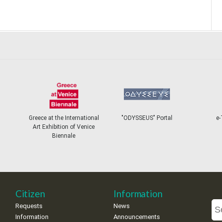
Greece at the International
"ODYSSEUS" Portal
e-
Art Exhibition of Venice
Biennale
Citizen
Information
Requests
News
Information
Announcements