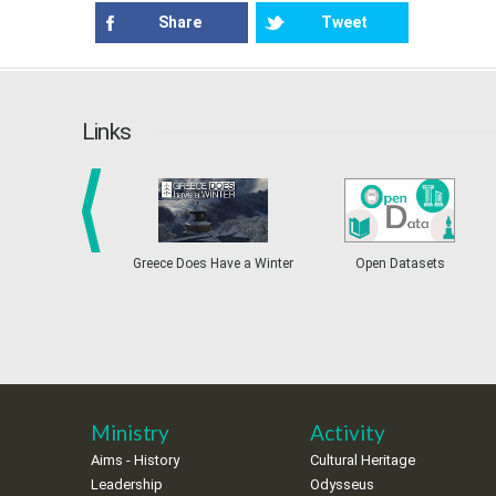
Share
Tweet
Links
prev
Greece Does Have a Winter
Open Datasets
Ministry
Activity
Aims - History
Cultural Heritage
Leadership
Odysseus