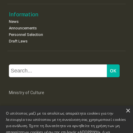
Information
News
Announcements
Personnel Selection
Draft Laws
Ministry of Culture
×
Mpoumpoulinas 20-22 Str, 106 82 Athens
Ο ιστότοπος μαζί με τα απολύτως απαραίτητα cookies για την
Tel: +30 2131322100, 2131322421
mail: grplk@culture.gr
λειτουργία του ιστότοπου με τη συναίνεση σας χρησιμοποιεί cookies
για ανάλυση. Έχετε τη δυνατότητα να αρνηθείτε τη χρήση των μη
απαραίτητων cookies μέσω της επιλογής «ΑΠΟΡΡΙΨΗ», ή να