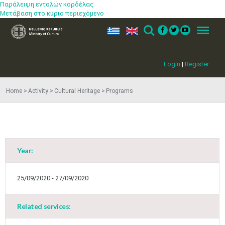
Παράλειψη εντολών κορδέλας
Μετάβαση στο κύριο περιεχόμενο
ελ
en
Search
Menu
Login
|
Register
Home
Activity
Cultural Heritage
Programs
Year:
May
1
2
•
•
25/09/2020 - 27/09/2020
3
4
5
6
7
8
9
•
•
•
•
•
•
•
Related services:
10
11
12
13
14
15
16
•
•
•
•
•
•
•