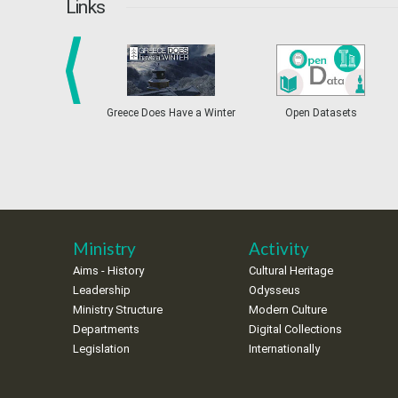
Links
prev
Greece Does Have a Winter
Open Datasets
Ministry
Activity
Aims - History
Cultural Heritage
Leadership
Odysseus
Ministry Structure
Modern Culture
Departments
Digital Collections
Legislation
Internationally