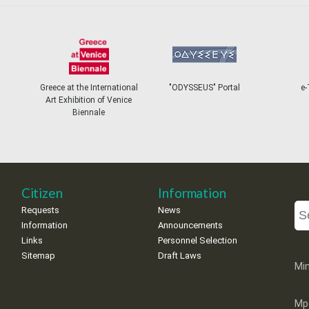
Greece at the International
"ODYSSEUS" Portal
e-
Art Exhibition of Venice
Biennale
Citizen
Information
Requests
News
Information
Announcements
Links
Personnel Selection
Sitemap
Draft Laws
Min
Mp