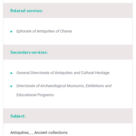
May
1
2
Related services:
•
•
3
4
5
6
7
8
9
•
•
•
•
•
•
•
Ephorate of Antiquities of Chania
10
11
12
13
14
15
16
•
•
•
•
•
•
•
Secondary services:
17
18
19
20
21
22
23
•
•
•
•
•
•
•
•
•
•
General Directorate of Antiquities and Cultural Heritage
24
25
26
27
28
29
30
•
•
•
•
•
•
•
Directorate of Archaeological Museums, Exhibitions and
31
Jun
1
2
3
4
5
6
Educational Programs
•
•
•
•
•
•
•
7
8
9
10
11
12
13
•
•
•
•
•
•
•
Subject:
14
15
16
17
18
19
20
•
•
•
•
•
•
•
Antiquities, , , Ancient collections