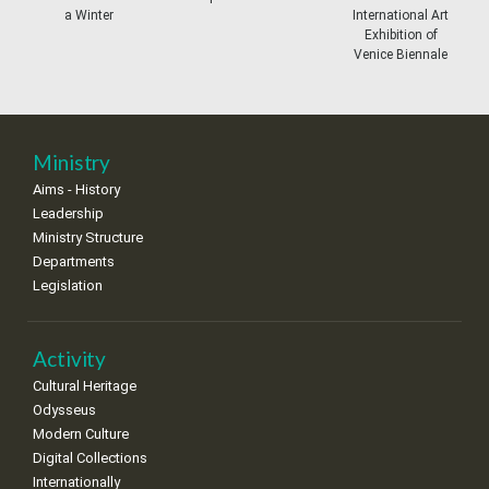
a Winter
International Art
11
12
13
14
15
16
17
Exhibition of
•
•
•
•
•
•
•
Venice Biennale
18
19
20
21
22
23
24
•
•
•
•
•
•
•
25
26
27
28
29
30
31
Ministry
•
•
•
•
•
•
•
Aims - History
Leadership
Ministry Structure
Departments
Legislation
Activity
Cultural Heritage
Odysseus
Modern Culture
Digital Collections
Internationally