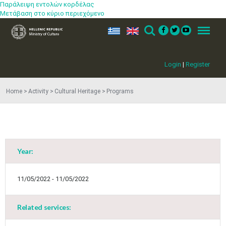
Παράλειψη εντολών κορδέλας
Μετάβαση στο κύριο περιεχόμενο
ελ
en
Search
Menu
Login
|
Register
Home
Activity
Cultural Heritage
Programs
Year:
11/05/2022 - 11/05/2022
Related services:
May
1
2