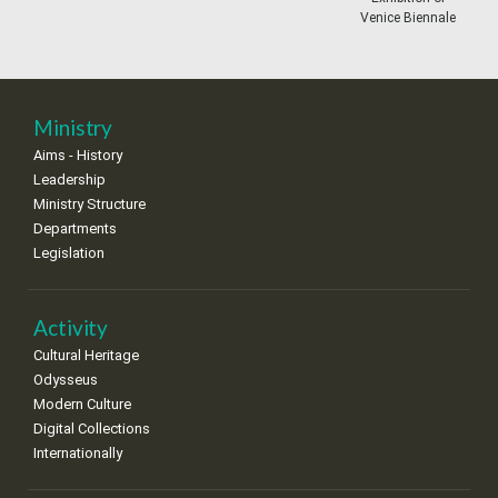
•
•
•
•
•
•
•
Venice Biennale
18
19
20
21
22
23
24
•
•
•
•
•
•
•
25
26
27
28
29
30
31
Ministry
•
•
•
•
•
•
•
Aims - History
Leadership
Ministry Structure
Departments
Legislation
Activity
Cultural Heritage
Odysseus
Modern Culture
Digital Collections
Internationally