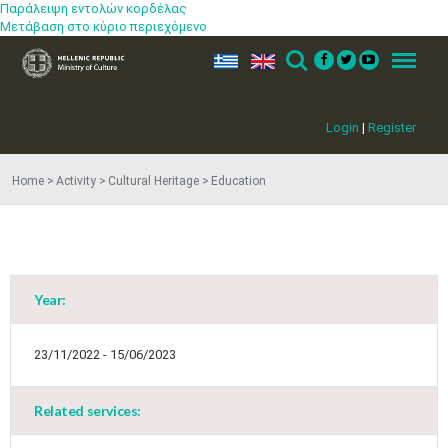
Παράλειψη εντολών κορδέλας
Μετάβαση στο κύριο περιεχόμενο
ελ
en
Search
Menu
Login
|
Register
Home
Activity
Cultural Heritage
Education
May
1
2
•
•
3
4
5
6
7
8
9
•
•
•
•
•
•
•
Year:
10
11
12
13
14
15
16
•
•
•
•
•
•
•
23/11/2022 - 15/06/2023
17
18
19
20
21
22
23
•
•
•
•
•
•
•
•
•
•
Related services:
24
25
26
27
28
29
30
•
•
•
•
•
•
•