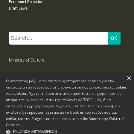
Personnel Selection
Draft Laws
Ministry of Culture
×
Mpoumpoulinas 20-22 Str, 106 82 Athens
Ο ιστότοπος μαζί με τα απολύτως απαραίτητα cookies για την
Tel: +30 2131322100, 2131322421
mail: grplk@culture.gr
λειτουργία του ιστότοπου με τη συναίνεση σας χρησιμοποιεί cookies
για ανάλυση. Έχετε τη δυνατότητα να αρνηθείτε τη χρήση των μη
απαραίτητων cookies μέσω της επιλογής «ΑΠΟΡΡΙΨΗ», ή να
επιλέξετε τη χρήση τους επιλέγοντας «ΑΠΟΔΟΧΗ». Για να λάβετε
αναλυτική ενημέρωση σχετικά με τα Cookies του ιστότοπου μας
καθώς και την διαχείριση τους μπορείτε να διαβάσετε την
Πολιτική
Copyrights © 1995-2026 Ministry of Culture
Website Information
Cookies
ΕΜΦΆΝΙΣΗ ΛΕΠΤΟΜΕΡΕΙΏΝ