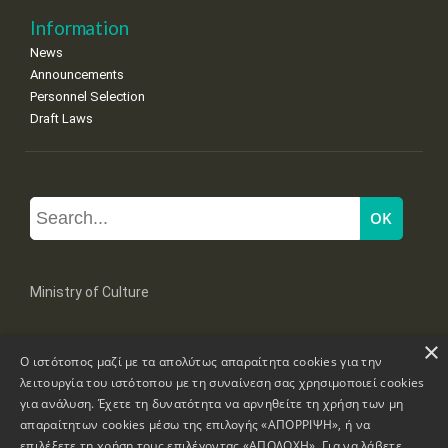
Information
News
Announcements
Personnel Selection
Draft Laws
Ministry of Culture
×
Mpoumpoulinas 20-22 Str, 106 82 Athens
Ο ιστότοπος μαζί με τα απολύτως απαραίτητα cookies για την
Tel: +30 2131322100, 2131322421
mail: grplk@culture.gr
λειτουργία του ιστότοπου με τη συναίνεση σας χρησιμοποιεί cookies
για ανάλυση. Έχετε τη δυνατότητα να αρνηθείτε τη χρήση των μη
απαραίτητων cookies μέσω της επιλογής «ΑΠΟΡΡΙΨΗ», ή να
επιλέξετε τη χρήση τους επιλέγοντας «ΑΠΟΔΟΧΗ». Για να λάβετε