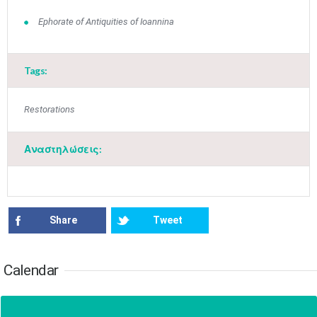
Ephorate of Antiquities of Ioannina
Jun
1
2
3
4
5
6
•
•
•
•
•
•
Tags:
7
8
9
10
11
12
13
•
•
•
•
•
•
•
Restorations
14
15
16
17
18
19
20
•
•
•
•
•
•
•
Αναστηλώσεις:
21
22
23
24
25
26
27
•
•
•
•
•
•
•
28
29
30
Jul
1
2
3
4
•
•
•
•
•
•
•
Share
Tweet
5
6
7
8
9
10
11
•
•
•
•
•
•
•
Calendar
12
13
14
15
16
17
18
•
•
•
•
•
•
•