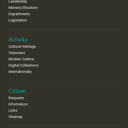
8
9
10
11
12
13
14
Leadership
•
•
•
•
•
•
•
Ministry Structure
Departments
15
16
17
18
19
20
21
Legislation
•
•
•
•
•
•
•
22
23
24
25
26
27
28
•
•
•
•
•
•
•
Activity
Cultural Heritage
29
30
Odysseus
•
•
Modern Culture
Digital Collections
Internationally
Citizen
Requests
Information
Links
Sitemap