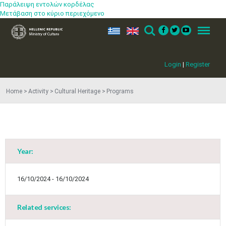
Παράλειψη εντολών κορδέλας
Μετάβαση στο κύριο περιεχόμενο
ελ
en
Search
Menu
Login
|
Register
Home
Activity
Cultural Heritage
Programs
Year:
May
1
2
•
•
16/10/2024 - 16/10/2024
3
4
5
6
7
8
9
•
•
•
•
•
•
•
Related services:
10
11
12
13
14
15
16
•
•
•
•
•
•
•