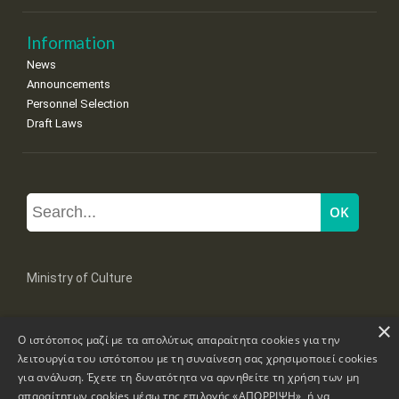
Information
News
Announcements
Personnel Selection
Draft Laws
Ministry of Culture
×
Mpoumpoulinas 20-22 Str, 106 82 Athens
Ο ιστότοπος μαζί με τα απολύτως απαραίτητα cookies για την
Tel: +30 2131322100, 2131322421
mail: grplk@culture.gr
λειτουργία του ιστότοπου με τη συναίνεση σας χρησιμοποιεί cookies
για ανάλυση. Έχετε τη δυνατότητα να αρνηθείτε τη χρήση των μη
απαραίτητων cookies μέσω της επιλογής «ΑΠΟΡΡΙΨΗ», ή να