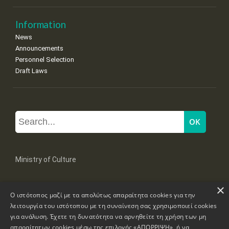
Information
News
Announcements
Personnel Selection
Draft Laws
Ministry of Culture
×
Mpoumpoulinas 20-22 Str, 106 82 Athens
Ο ιστότοπος μαζί με τα απολύτως απαραίτητα cookies για την
Tel: +30 2131322100, 2131322421
mail: grplk@culture.gr
λειτουργία του ιστότοπου με τη συναίνεση σας χρησιμοποιεί cookies
για ανάλυση. Έχετε τη δυνατότητα να αρνηθείτε τη χρήση των μη
απαραίτητων cookies μέσω της επιλογής «ΑΠΟΡΡΙΨΗ», ή να