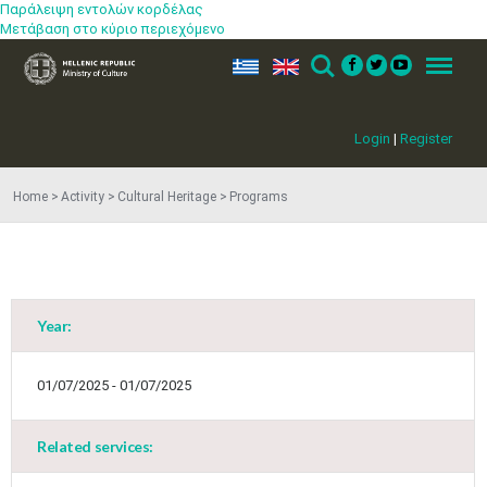
Παράλειψη εντολών κορδέλας
Μετάβαση στο κύριο περιεχόμενο
ελ
en
Search
Menu
Login
|
Register
Home
Activity
Cultural Heritage
Programs
Year:
May
1
2
•
•
01/07/2025 - 01/07/2025
3
4
5
6
7
8
9
•
•
•
•
•
•
•
Related services:
10
11
12
13
14
15
16
•
•
•
•
•
•
•