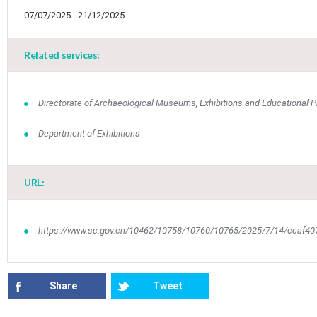
07/07/2025 - 21/12/2025
Related services:
Directorate of Archaeological Museums, Exhibitions and Educational 
Jun
1
2
3
4
5
6
•
•
•
•
•
•
Department of Exhibitions
7
8
9
10
11
12
13
•
•
•
•
•
•
•
URL:
14
15
16
17
18
19
20
•
•
•
•
•
•
•
21
22
23
24
25
26
27
https://www.sc.gov.cn/10462/10758/10760/10765/2025/7/14/ccaf4
•
•
•
•
•
•
•
28
29
30
Jul
1
2
3
4
•
•
•
•
•
•
•
Share
Tweet
5
6
7
8
9
10
11