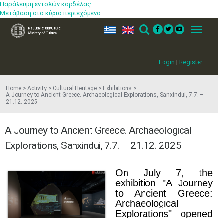
Παράλειψη εντολών κορδέλας
Μετάβαση στο κύριο περιεχόμενο
ελ
en
Search
Menu
Login
|
Register
Home
Activity
Cultural Heritage
Exhibitions
A Journey to Ancient Greece. Archaeological Explorations, Sanxindui, 7.7. –
21.12. 2025
A Journey to Ancient Greece. Archaeological
Explorations, Sanxindui, 7.7. – 21.12. 2025
On July 7, the
exhibition "A Journey
to Ancient Greece:
Archaeological
Explorations" opened