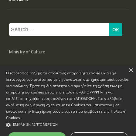
Ministry of Culture
×
Mpoumpoulinas 20-22 Str, 106 82 Athens
Ο ιστότοπος μαζί με τα απολύτως απαραίτητα cookies για την
Tel: +30 2131322100, 2131322421
mail: grplk@culture.gr
λειτουργία του ιστότοπου με τη συναίνεση σας χρησιμοποιεί cookies
για ανάλυση. Έχετε τη δυνατότητα να αρνηθείτε τη χρήση των μη
απαραίτητων cookies μέσω της επιλογής «ΑΠΟΡΡΙΨΗ», ή να
επιλέξετε τη χρήση τους επιλέγοντας «ΑΠΟΔΟΧΗ». Για να λάβετε
αναλυτική ενημέρωση σχετικά με τα Cookies του ιστότοπου μας
καθώς και την διαχείριση τους μπορείτε να διαβάσετε την
Πολιτική
Copyrights © 1995-2026 Ministry of Culture
Website Information
Cookies
ΕΜΦΆΝΙΣΗ ΛΕΠΤΟΜΕΡΕΙΏΝ
Accessibility Declaration