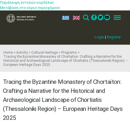
Παράλειψη εντολών κορδέλας
Μετάβαση στο κύριο περιεχόμενο
ελ
en
Search
Menu
Login
|
Register
Home
Activity
Cultural Heritage
Programs
Tracing the Byzantine Monastery of Chortaïton: Crafting a Narrative for the
Historical and Archaeological Landscape of Chortiatis (Thessaloniki Region) –
European Heritage Days 2025
Tracing the Byzantine Monastery of Chortaïton:
Crafting a Narrative for the Historical and
Archaeological Landscape of Chortiatis
(Thessaloniki Region) – European Heritage Days
2025