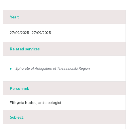
Year:
27/09/2025 - 27/09/2025
Related services:
Ephorate of Antiquities of Thessaloniki Region
Personnel:
​Efthymia Ntafou, ​archaeologist
Jun
1
2
3
4
5
6
•
•
•
•
•
•
Subject:
7
8
9
10
11
12
13