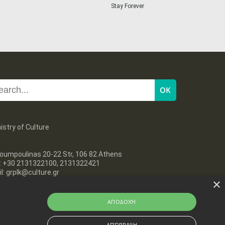
Stay Forever
29
30
•
•
istry of Culture
oumpoulinas 20-22 Str, 106 82 Athens
l: +30 2131322100, 2131322421
l: grplk@culture.gr
×
ΑΠΟΔΟΧΉ
ΑΠΌΡΡΙΨΗ