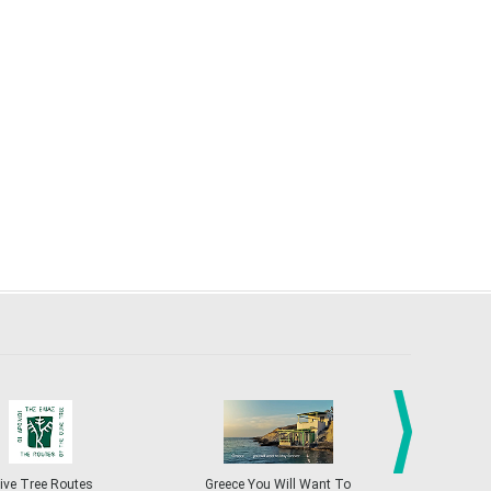
4
5
6
7
8
9
10
•
•
•
•
•
•
•
11
12
13
14
15
16
17
•
•
•
•
•
•
•
18
19
20
21
22
23
24
•
•
•
•
•
•
•
25
26
27
28
29
30
31
•
•
•
•
•
•
•
Nov
1
2
3
4
5
6
7
•
•
•
•
•
•
•
8
9
10
11
12
13
14
•
•
•
•
•
•
•
15
16
17
18
19
20
21
•
•
•
•
•
•
•
22
23
24
25
26
27
28
•
•
•
•
•
•
•
next
ive Tree Routes
Greece You Will Want To
Greekend