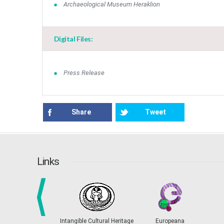
Αrchaeological Museum Heraklion
Digital Files:
Press Release
Share
Tweet
Links
prev
Intangible Cultural Heritage
Europeana