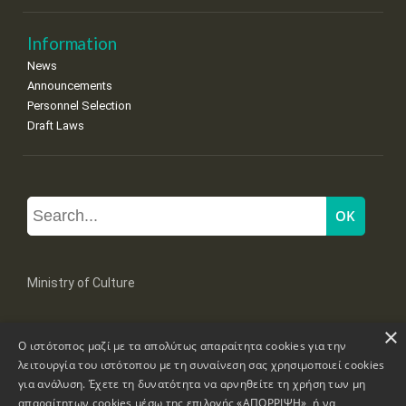
Information
News
Announcements
Personnel Selection
Draft Laws
Ministry of Culture
×
Mpoumpoulinas 20-22 Str, 106 82 Athens
Ο ιστότοπος μαζί με τα απολύτως απαραίτητα cookies για την
Tel: +30 2131322100, 2131322421
mail: grplk@culture.gr
λειτουργία του ιστότοπου με τη συναίνεση σας χρησιμοποιεί cookies
για ανάλυση. Έχετε τη δυνατότητα να αρνηθείτε τη χρήση των μη
απαραίτητων cookies μέσω της επιλογής «ΑΠΟΡΡΙΨΗ», ή να