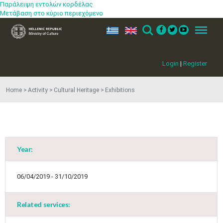
Παράλειψη εντολών κορδέλας
Μετάβαση στο κύριο περιεχόμενο
ελ
en
Search
Menu
Login
|
Register
Home
Activity
Cultural Heritage
Exhibitions
Year:
May
1
2
•
•
06/04/2019 - 31/10/2019
3
4
5
6
7
8
9
•
•
•
•
•
•
•
Related services:
10
11
12
13
14
15
16
•
•
•
•
•
•
•