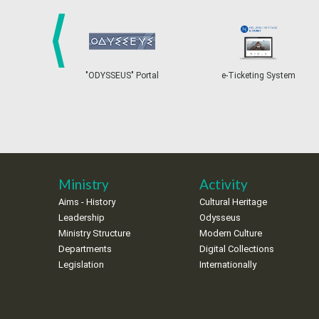
prev
"ODYSSEUS" Portal
e-Ticketing System
Ministry
Activity
Aims - History
Cultural Heritage
Leadership
Odysseus
Ministry Structure
Modern Culture
Departments
Digital Collections
Legislation
Internationally