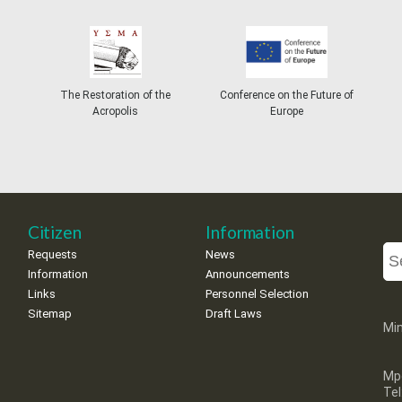
The Restoration of the
Conference on the Future of
Acropolis
Europe
Citizen
Information
Requests
News
Information
Announcements
Links
Personnel Selection
Sitemap
Draft Laws
Min
Mp
Te