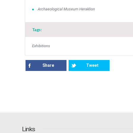
Αrchaeological Museum Heraklion
Tags:
Exhibitions
Share
Tweet
Links