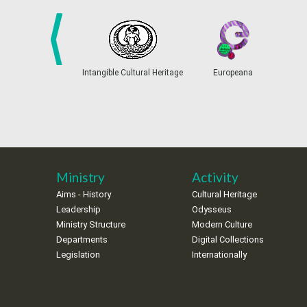
prev
Intangible Cultural Heritage
Europeana
Ministry
Activity
Aims - History
Cultural Heritage
Leadership
Odysseus
Ministry Structure
Modern Culture
Departments
Digital Collections
Legislation
Internationally