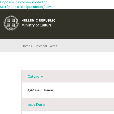
Παράλειψη εντολών κορδέλας
Μετάβαση στο κύριο περιεχόμενο
Home
Calendar Events
Category:
1;#Δελτίο Τύπου
Issue Date: