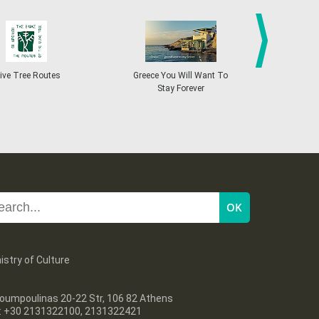
27
28
29
30
Oct
1
2
3
•
•
•
•
•
•
•
4
5
6
7
8
9
10
•
•
•
•
•
•
•
next
ive Tree Routes
Greece You Will Want To
Greekend
Stay Forever
11
12
13
14
15
16
17
•
•
•
•
•
•
•
18
19
20
21
22
23
24
•
•
•
•
•
•
•
25
26
27
28
29
30
31
•
•
•
•
•
•
•
istry of Culture
oumpoulinas 20-22 Str, 106 82 Athens
l: +30 2131322100, 2131322421