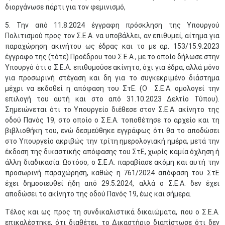
διοργάνωσε πάρτι για τον φεμινισμό,
5. Την από 11.8.2024 έγγραφη πρόσκληση της Υπουργού
Πολιτισμού προς τον Σ.Ε.Α. να υποβάλλει, αν επιθυμεί, αίτημα για
παραχώρηση ακινήτου ως έδρας και το με αρ. 153/15.9.2023
έγγραφο της (τότε) Προέδρου του Σ.Ε.Α., με το οποίο δήλωσε στην
Υπουργό ότι ο Σ.Ε.Α. επιθυμούσε ακίνητο, όχι για έδρα, αλλά μόνο
για προσωρινή στέγαση και δη για το συγκεκριμένο διάστημα
μέχρι να εκδοθεί η απόφαση του ΣτΕ. (Ο Σ.Ε.Α. ομολογεί την
επιλογή του αυτή και στο από 31.10.2023 Δελτίο Τύπου).
Σημειώνεται ότι το Υπουργείο διέθεσε στον Σ.Ε.Α. ακίνητο της
οδού Πανός 19, στο οποίο ο Σ.Ε.Α. τοποθέτησε το αρχείο και τη
βιβλιοθήκη του, ενώ δεσμεύθηκε εγγράφως ότι θα το αποδώσει
στο Υπουργείο ακριβώς την τρίτη ημερολογιακή ημέρα, μετά την
έκδοση της δικαστικής απόφασης του ΣτΕ, χωρίς καμία όχληση ή
άλλη διαδικασία. Ωστόσο, ο Σ.Ε.Α. παραβίασε ακόμη και αυτή την
προσωρινή παραχώρηση, καθώς η 761/2024 απόφαση του ΣτΕ
έχει δημοσιευθεί ήδη από 29.5.2024, αλλά ο Σ.Ε.Α. δεν έχει
αποδώσει το ακίνητο της οδού Πανός 19, έως και σήμερα.
Τέλος και ως προς τη συνδικαλιστικά δικαιώματα, που ο Σ.Ε.Α.
επικαλέστηκε, ότι διαθέτει, το Δικαστήριο διαπίστωσε ότι δεν