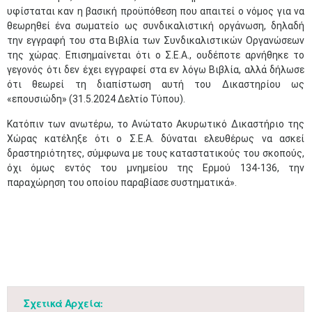
υφίσταται καν η βασική προϋπόθεση που απαιτεί ο νόμος για να
θεωρηθεί ένα σωματείο ως συνδικαλιστική οργάνωση, δηλαδή
την εγγραφή του στα Βιβλία των Συνδικαλιστικών Οργανώσεων
της χώρας. Επισημαίνεται ότι ο Σ.Ε.Α., ουδέποτε αρνήθηκε το
γεγονός ότι δεν έχει εγγραφεί στα εν λόγω Βιβλία, αλλά δήλωσε
ότι θεωρεί τη διαπίστωση αυτή του Δικαστηρίου ως
«επουσιώδη» (31.5.2024 Δελτίο Τύπου).
Κατόπιν των ανωτέρω, το Ανώτατο Ακυρωτικό Δικαστήριο της
Χώρας κατέληξε ότι ο Σ.Ε.Α. δύναται ελευθέρως να ασκεί
δραστηριότητες, σύμφωνα με τους καταστατικούς του σκοπούς,
όχι όμως εντός του μνημείου της Ερμού 134-136, την
παραχώρηση του οποίου παραβίασε συστηματικά».
Σχετικά Αρχεία: