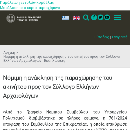
Παράλειψη εντολών κορδέλας
Μετάβαση στο κύριο περιεχόμενο
ελ
en
Search
Menu
Είσοδος
|
Εγγραφή
Αρχική
Νόμιμη η ανάκληση της παραχώρησης του ακινήτου προς τον Σύλλογο
Ελλήνων Αρχαιολόγων Εκδηλώσεις
Νόμιμη η ανάκληση της παραχώρησης του
ακινήτου προς τον Σύλλογο Ελλήνων
Αρχαιολόγων
​«Από το Γραφείο Νομικού Συμβούλου του Υπουργείου
Πολιτισμού, διαβιβάστηκε σε πλήρες κείμενο, η 761/2024
απόφαση του Συμβουλίου της Επικρατείας, η οποία επικύρωσε