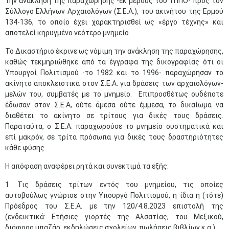
την ανάκληση της παραχώρησης -εκ μέρους του ΥΠΠΟ- προς τον
Σύλλογο Ελλήνων Αρχαιολόγων (Σ.Ε.Α.), του ακινήτου της Ερμού
134-136, το οποίο έχει χαρακτηρισθεί ως «έργο τέχνης» και
αποτελεί κηρυγμένο νεότερο μνημείο.
Το Δικαστήριο έκρινε ως νόμιμη την ανάκληση της παραχώρησης,
καθώς τεκμηριώθηκε από τα έγγραφα της δικογραφίας ότι οι
Υπουργοί Πολιτισμού -το 1982 και το 1996- παραχώρησαν το
ακίνητο αποκλειστικά στον Σ.Ε.Α. για δράσεις των αρχαιολόγων-
μελών του, συμβατές με το μνημείο. Επιπροσθέτως ουδέποτε
έδωσαν στον Σ.Ε.Α, ούτε άμεσα ούτε έμμεσα, το δικαίωμα να
διαθέτει το ακίνητο σε τρίτους για δικές τους δράσεις.
Παραταύτα, ο Σ.Ε.Α. παραχωρούσε το μνημείο συστηματικά και
επί μακρόν, σε τρίτα πρόσωπα για δικές τους δραστηριότητες
κάθε φύσης.
Η απόφαση αναφέρει ρητά και συνεκτιμά τα εξής:
1. Τις δράσεις τρίτων εντός του μνημείου, τις οποίες
αυτοβούλως γνώρισε στην Υπουργό Πολιτισμού, η ίδια η (τότε)
Πρόεδρος του Σ.Ε.Α. με την 120/4.8.2023 επιστολή της
(ενδεικτικά: Ετήσιες γιορτές της Αλσατίας, του Μεξικού,
διάφορα μπαζάρ, εκδηλώσεις σχολείων, πωλήσεις βιβλίων κ.α.),