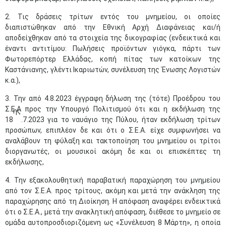
2. Τις δράσεις τρίτων εντός του μνημείου, οι οποίες
διαπιστώθηκαν από την Εθνική Αρχή Διαφάνειας και/ή
αποδείχθηκαν από τα στοιχεία της δικογραφίας (ενδεικτικά και
έναντι αντιτίμου: Πωλήσεις προϊόντων γιόγκα, πάρτι των
Φωτορεπόρτερ Ελλάδας, κοπή πίτας των κατοίκων της
Καστάνιανης, γλέντι Ικαριωτών, συνέλευση της Ένωσης Λογιστών
κ.α.),
3. Την από 4.8.2023 έγγραφη δήλωση της (τότε) Προέδρου του
Σ.Ε.Α προς την Υπουργό Πολιτισμού ότι και η εκδήλωση της
ης
18
.7.2023 για το ναυάγιο της Πύλου, ήταν εκδήλωση τρίτων
προσώπων, επιπλέον δε και ότι ο Σ.Ε.Α. είχε συμφωνήσει να
αναλάβουν τη φύλαξη και τακτοποίηση του μνημείου οι τρίτοι
διοργανωτές, οι μουσικοί ακόμη δε και οι επισκέπτες τη
εκδήλωσης,
4. Την εξακολουθητική παραβατική παραχώρηση του μνημείου
από τον Σ.Ε.Α. προς τρίτους, ακόμη και μετά την ανάκληση της
παραχώρησης από τη Διοίκηση. Η απόφαση αναφέρει ενδεικτικά
ότι ο Σ.Ε.Α., μετά την ανακλητική απόφαση, διέθεσε το μνημείο σε
ομάδα αυτοπροσδιοριζόμενη ως «Συνέλευση 8 Μάρτη», η οποία