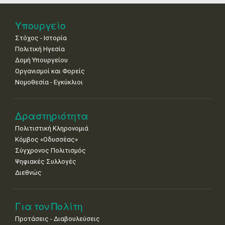
Νοε
1
2
3
4
5
6
7
•
•
•
•
•
•
•
Υπουργείο
Στόχος - Ιστορία
8
9
10
11
12
13
14
•
•
•
•
•
•
•
Πολιτική Ηγεσία
Δομή Υπουργείου
15
16
17
18
19
20
21
Οργανισμοί και Φορείς
•
•
•
•
•
•
•
Νομοθεσία - Εγκύκλιοι
22
23
24
25
26
27
28
•
•
•
•
•
•
•
Δραστηριότητα
29
30
Πολιτιστική Κληρονομιά
•
•
Κόμβος «Οδυσσέας»
Σύγχρονος Πολιτισμός
Ψηφιακές Συλλογές
Διεθνώς
Για τον Πολίτη
Προτάσεις - Διαβουλεύσεις