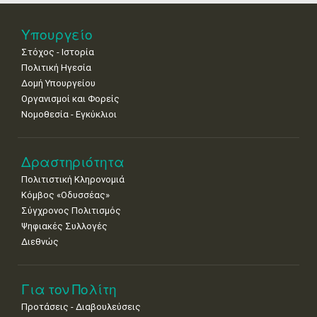
•
•
•
•
•
•
•
18
19
20
21
22
23
24
Υπουργείο
•
•
•
•
•
•
•
Στόχος - Ιστορία
Πολιτική Ηγεσία
25
26
27
28
29
30
31
•
•
•
•
•
•
•
Δομή Υπουργείου
Οργανισμοί και Φορείς
Νοε
1
2
3
4
5
6
7
Νομοθεσία - Εγκύκλιοι
•
•
•
•
•
•
•
8
9
10
11
12
13
14
Δραστηριότητα
•
•
•
•
•
•
•
Πολιτιστική Κληρονομιά
15
16
17
18
19
20
21
Κόμβος «Οδυσσέας»
•
•
•
•
•
•
•
Σύγχρονος Πολιτισμός
Ψηφιακές Συλλογές
22
23
24
25
26
27
28
•
•
•
•
•
•
•
Διεθνώς
29
30
•
•
Για τον Πολίτη
Προτάσεις - Διαβουλεύσεις