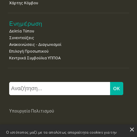
Χάρτης Κόμβου
Ενημέρωση
Δελτία Τύπου
Συνεντεύξεις
Ανακοινώσεις - Διαγωνισμοί
Επιλογή Προσωπικού
Κεντρικά Συμβούλια ΥΠΠΟΑ
Υπουργείο Πολιτισμού
×
Μπουμπουλίνας 20-22, 106 82 Αθήνα
Ο ιστότοπος μαζί με τα απολύτως απαραίτητα cookies για την
Τηλ: +30 2131322100, 2131322421