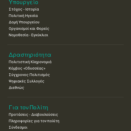
11
12
13
14
15
16
17
Υπουργείο
•
•
•
•
•
•
•
Στόχος - Ιστορία
Πολιτική Ηγεσία
18
19
20
21
22
23
24
•
•
•
•
•
•
•
Δομή Υπουργείου
Οργανισμοί και Φορείς
25
26
27
28
29
30
31
Νομοθεσία - Εγκύκλιοι
•
•
•
•
•
•
•
Δραστηριότητα
Πολιτιστική Κληρονομιά
Κόμβος «Οδυσσέας»
Σύγχρονος Πολιτισμός
Ψηφιακές Συλλογές
Διεθνώς
Για τον Πολίτη
Προτάσεις - Διαβουλεύσεις
Πληροφορίες για τον πολίτη
Σύνδεσμοι