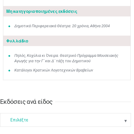
Μη κατηγοριοποιημένες εκδόσεις
Μαϊ
1
2
Δημοτικά Περιφερειακά Θέατρα: 20 χρόνια, Αθήνα 2004
•
•
Φυλλάδιο
3
4
5
6
7
8
9
•
•
•
•
•
•
•
Πηλός, Κοχύλια κι Όνειρα. Θεατρικό Πρόγραμμα Μουσειακής
10
11
12
13
14
15
16
Αγωγής για την Γ΄ και Δ΄ τάξη του Δημοτικού
•
•
•
•
•
•
•
Κατάλογοι Κρατικών Λογοτεχνικών Βραβείων
17
18
19
20
21
22
23
•
•
•
•
•
•
•
•
•
•
•
•
•
24
25
26
27
28
29
30
•
•
•
•
•
•
•
Εκδόσεις ανά είδος
31
Ιουν
1
2
3
4
5
6
•
•
•
•
•
•
•
Επιλέξτε
▼
7
8
9
10
11
12
13
•
•
•
•
•
•
•