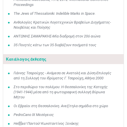
Proceedings
The Jews of Thessaloniki. Indelible Marks in Space.
Ανθολογίες Κρατικών Λογοτεχνικών Βραβείων Διηγήματος-
Νουβέλας και Ποίησης
ΑΝΤΩΝΗΣ ΣΑΜΑΡΑΚΗΣ-Μία διαδρομή στον 20ό αιώνα
35 Ποιητές κάτω των 35 διαβάζουν ποιήματά τους
Κατάλογος έκθεσης
Γιάννης Τσαρούχης - Ανάμεσα σε Ανατολή και Δύση-Επιλογές
από τη Συλλογή του Ιδρύματος Γ. Τσαρούχη, Αθήνα 2000
Στο περιθώριο του πολέμου: Η Θεσσαλονίκη της Κατοχής
(1941-1944) μέσα από τη φωτογραφική συλλογή Βύρωνα
Μήτου
Οι Εβραίοι στη Θεσσαλονίκη. Ανεξίτηλα σημάδια στο χώρο
PedroCano IX Μεσόγειος
Hel[l]as! Παντού! Κωνσταντίνος Ξενάκης