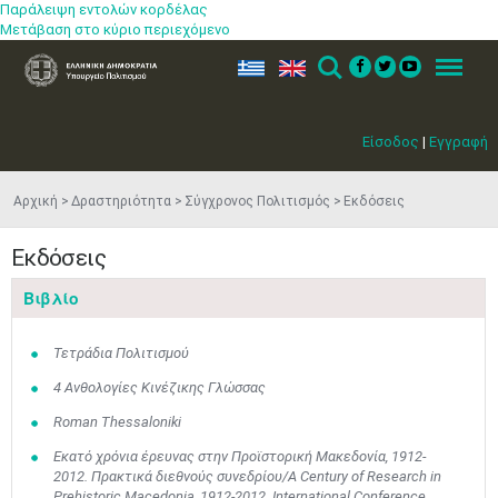
Παράλειψη εντολών κορδέλας
Μετάβαση στο κύριο περιεχόμενο
ελ
en
Search
Menu
Είσοδος
|
Εγγραφή
Αρχική
Δραστηριότητα
Σύγχρονος Πολιτισμός
Εκδόσεις
Εκδόσεις
Βιβλίο
Τετράδια Πολιτισμού
4 Ανθολογίες Κινέζικης Γλώσσας
Roman Thessaloniki
Εκατό χρόνια έρευνας στην Προϊστορική Μακεδονία, 1912-
2012. Πρακτικά διεθνούς συνεδρίου/A Century of Research in
Prehistoric Macedonia, 1912-2012. International Conference