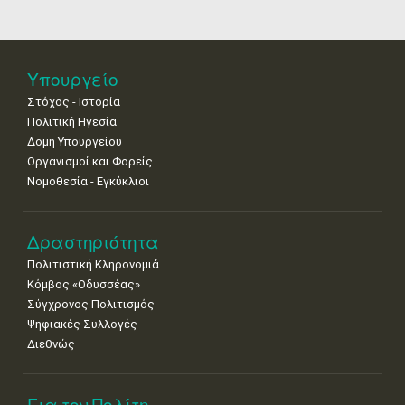
4
5
6
7
8
9
10
•
•
•
•
•
•
•
11
12
13
14
15
16
17
Υπουργείο
•
•
•
•
•
•
•
Στόχος - Ιστορία
Πολιτική Ηγεσία
18
19
20
21
22
23
24
•
•
•
•
•
•
•
Δομή Υπουργείου
Οργανισμοί και Φορείς
25
26
27
28
29
30
31
Νομοθεσία - Εγκύκλιοι
•
•
•
•
•
•
•
Δραστηριότητα
Πολιτιστική Κληρονομιά
Κόμβος «Οδυσσέας»
Σύγχρονος Πολιτισμός
Ψηφιακές Συλλογές
Διεθνώς
Για τον Πολίτη