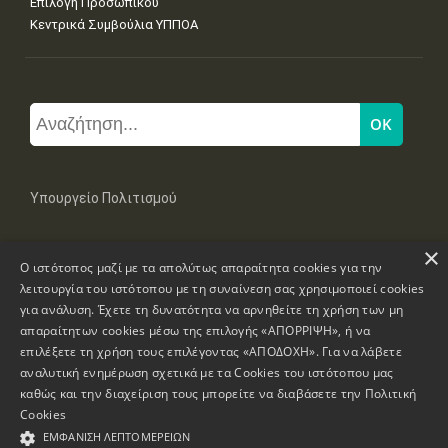
Επιλογή Προσωπικού
Κεντρικά Συμβούλια ΥΠΠΟΑ
Υπουργείο Πολιτισμού
×
Μπουμπουλίνας 20-22, 106 82 Αθήνα
Ο ιστότοπος μαζί με τα απολύτως απαραίτητα cookies για την
Τηλ: +30 2131322100, 2131322421
mail: grplk@culture.gr
λειτουργία του ιστότοπου με τη συναίνεση σας χρησιμοποιεί cookies
για ανάλυση. Έχετε τη δυνατότητα να αρνηθείτε τη χρήση των μη
απαραίτητων cookies μέσω της επιλογής «ΑΠΟΡΡΙΨΗ», ή να
επιλέξετε τη χρήση τους επιλέγοντας «ΑΠΟΔΟΧΗ». Για να λάβετε
αναλυτική ενημέρωση σχετικά με τα Cookies του ιστότοπου μας
καθώς και την διαχείριση τους μπορείτε να διαβάσετε την
Πολιτική
Πνευματικά Δικαιώματα © 1995-2026 Υπουργείο Πολιτισμού
Cookies
ΕΜΦΆΝΙΣΗ ΛΕΠΤΟΜΕΡΕΙΏΝ