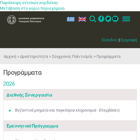
Παράλειψη εντολών κορδέλας
Μετάβαση στο κύριο περιεχόμενο
ελ
en
Search
Menu
Είσοδος
|
Εγγραφή
Αρχική
Δραστηριότητα
Σύγχρονος Πολιτισμός
Προγράμματα
Προγράμματα
2026
Διεθνής Συνεργασία
Βυζαντινά μνημεία και παγκόσμια κληρονομιά - Επεμβάσεις
Ερευνητικό Πρόγραμμα