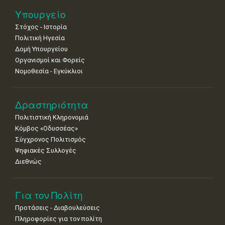
18
19
20
21
22
23
24
Υπουργείο
•
•
•
•
•
•
•
Στόχος - Ιστορία
Πολιτική Ηγεσία
25
26
27
28
29
30
31
•
•
•
•
•
•
•
Δομή Υπουργείου
Οργανισμοί και Φορείς
Νοε
1
2
3
4
5
6
7
Νομοθεσία - Εγκύκλιοι
•
•
•
•
•
•
•
8
9
10
11
12
13
14
Δραστηριότητα
•
•
•
•
•
•
•
Πολιτιστική Κληρονομιά
15
16
17
18
19
20
21
Κόμβος «Οδυσσέας»
•
•
•
•
•
•
•
Σύγχρονος Πολιτισμός
Ψηφιακές Συλλογές
22
23
24
25
26
27
28
•
•
•
•
•
•
•
Διεθνώς
29
30
•
•
Για τον Πολίτη
Προτάσεις - Διαβουλεύσεις
Πληροφορίες για τον πολίτη